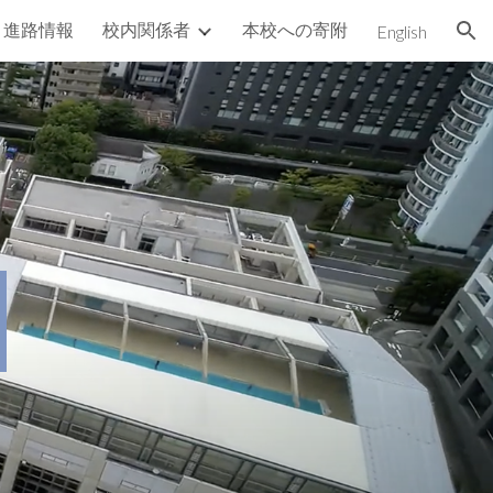
進路情報
校内関係者
本校への寄附
English
ion
せ