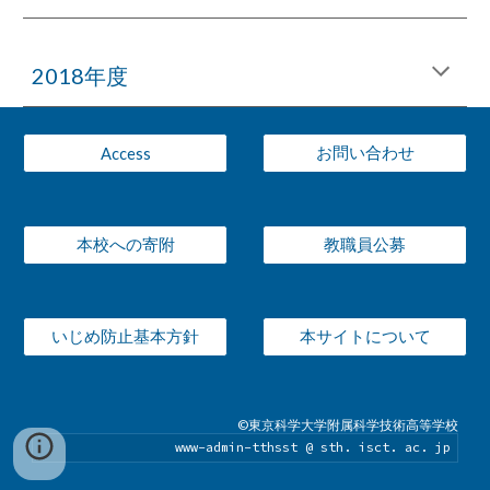
2018年度
お問い合わせ
Access
本校への寄附
教職員公募
いじめ防止基本方針
本サイトについて
©東京科学大学附属科学技術高等学校
www-admin-tthsst @ sth. isct. ac. jp